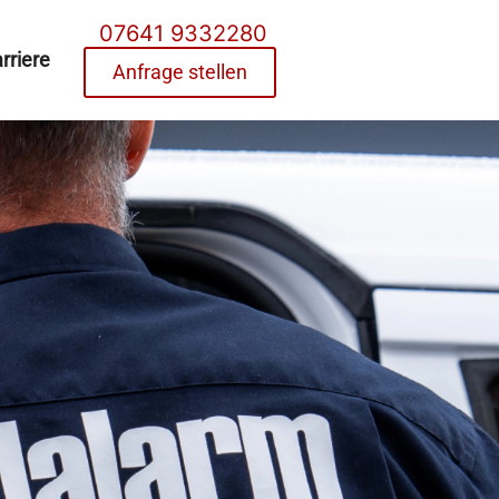
07641 9332280
rriere
Anfrage stellen