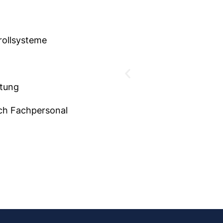
rollsysteme
stung
ch Fachpersonal